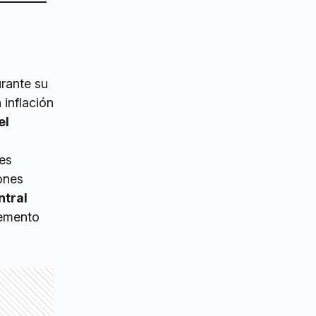
urante su
inflación
el
es
ones
ntral
remento