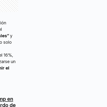
ción
l
ales”
y
no solo
el 16%,
zarse un
ir el
mp en
erdo de