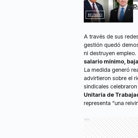
p
MUNDO
A través de sus redes
gestión quedó demost
ni destruyen empleo. 
salario mínimo, baj
La medida generó rea
advirtieron sobre el 
sindicales celebraro
Unitaria de Trabaj
representa “una reivi
Ads