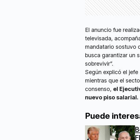
El anuncio fue realiz
televisada, acompañad
mandatario sostuvo 
busca garantizar un s
sobrevivir”.
Según explicó el jef
mientras que el secto
consenso,
el Ejecut
nuevo piso salarial.
Puede interes
B
F