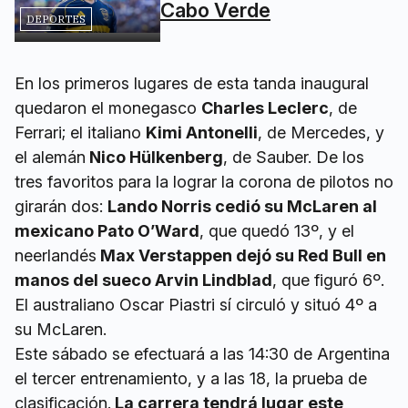
Cabo Verde
DEPORTES
En los primeros lugares de esta tanda inaugural
quedaron el monegasco
Charles Leclerc
, de
Ferrari; el italiano
Kimi Antonelli
, de Mercedes, y
el alemán
Nico Hülkenberg
, de Sauber. De los
tres favoritos para la lograr la corona de pilotos no
girarán dos:
Lando Norris cedió su McLaren al
mexicano Pato O’Ward
, que quedó 13º, y el
neerlandés
Max Verstappen dejó su Red Bull en
manos del sueco Arvin Lindblad
, que figuró 6º.
El australiano Oscar Piastri sí circuló y situó 4º a
su McLaren.
Este sábado se efectuará a las 14:30 de Argentina
el tercer entrenamiento, y a las 18, la prueba de
clasificación.
La carrera tendrá lugar este