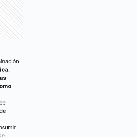
minación
ica.
nas
 como
see
 de
onsumir
se