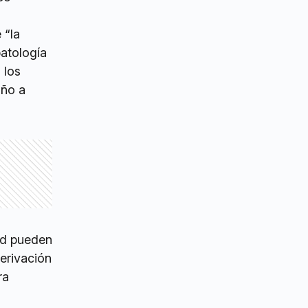
 “la
atología
 los
año a
ad pueden
derivación
ra