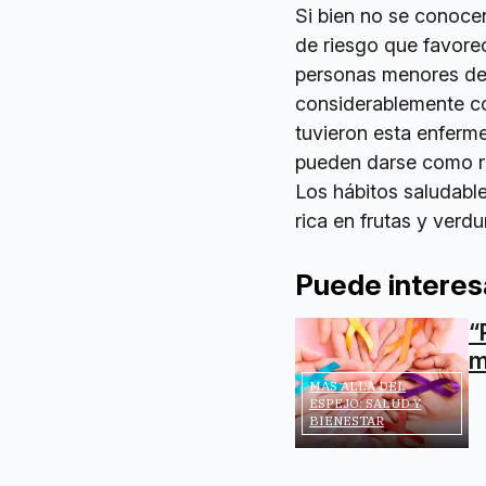
Si bien no se conocen
de riesgo que favore
personas menores de 
considerablemente co
tuvieron esta enferm
pueden darse como re
Los hábitos saludables
rica en frutas y verd
Puede interes
“
m
MÁS ALLÁ DEL
ESPEJO: SALUD Y
BIENESTAR