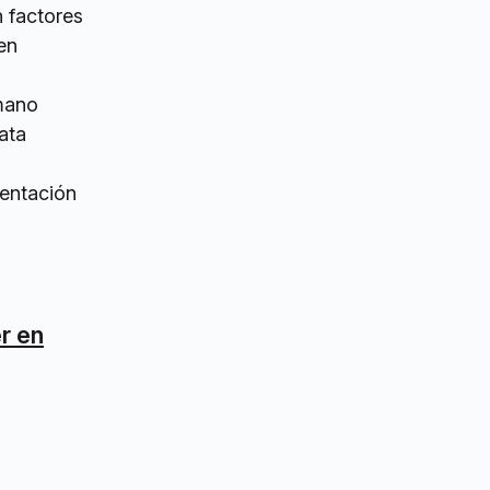
n factores
en
rmano
ata
mentación
r en