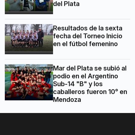
del Plata
Resultados de la sexta
fecha del Torneo Inicio
en el fútbol femenino
Mar del Plata se subió al
podio en el Argentino
Sub-14 "B" y los
caballeros fueron 10° en
Mendoza