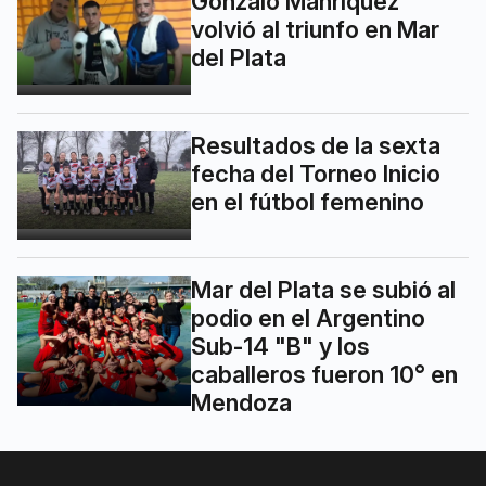
Gonzalo Manríquez
volvió al triunfo en Mar
del Plata
Resultados de la sexta
fecha del Torneo Inicio
en el fútbol femenino
Mar del Plata se subió al
podio en el Argentino
Sub-14 "B" y los
caballeros fueron 10° en
Mendoza