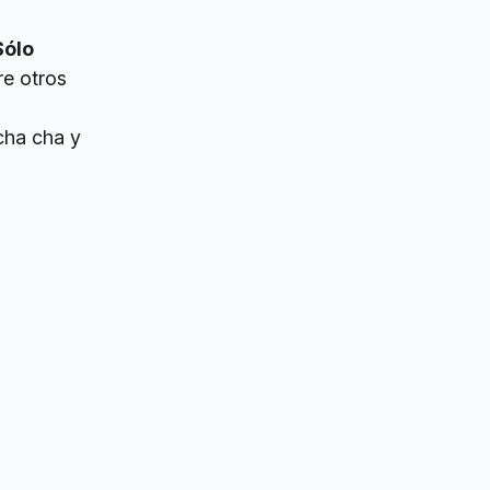
Sólo
re otros
 cha cha y