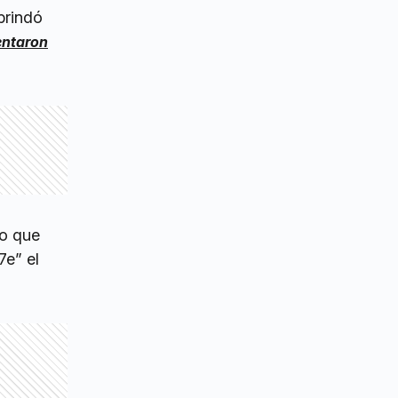
brindó
entaron
lo que
7e” el