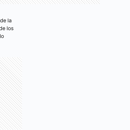
de la
 de los
do