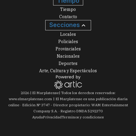
Tiempo
Tiempo
Contacto
Secciones
Locales
Policiales
Provinciales
Nacionales
Deportes
Arte, Cultura y Espectáculos
2026
|
El Marplatense
| Todos los derechos reservados:
www.
elmarplatense.com
El Marplatense es una publicación diaria
online · Edición Nº
3747
- Director propietario: WAM Entertainment
Company S.A. · Registro DNDA 5292370
Ayuda
Privacidad
Terminos y condiciones