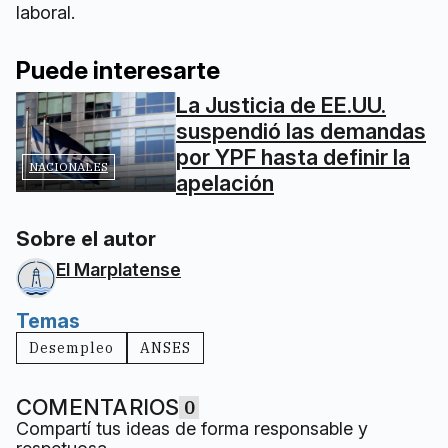
laboral.
Puede interesarte
La Justicia de EE.UU.
suspendió las demandas
por YPF hasta definir la
NACIONALES
apelación
Sobre el autor
El Marplatense
Temas
Desempleo
ANSES
COMENTARIOS
0
Compartí tus ideas de forma responsable y