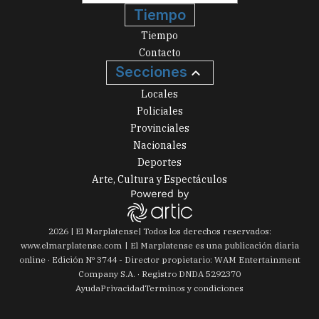
Tiempo
Tiempo
Contacto
Secciones
Locales
Policiales
Provinciales
Nacionales
Deportes
Arte, Cultura y Espectáculos
2026
|
El Marplatense
| Todos los derechos reservados:
www.
elmarplatense.com
El Marplatense es una publicación diaria
online · Edición Nº
3744
- Director propietario: WAM Entertainment
Company S.A. · Registro DNDA 5292370
Ayuda
Privacidad
Terminos y condiciones