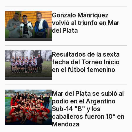
Gonzalo Manríquez
volvió al triunfo en Mar
del Plata
Resultados de la sexta
fecha del Torneo Inicio
en el fútbol femenino
Mar del Plata se subió al
podio en el Argentino
Sub-14 "B" y los
caballeros fueron 10° en
Mendoza