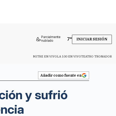
Parcialmente
7
°
INICIAR SESIÓN
nublado
MITRE EN VIVO
LA 100 EN VIVO
TEATRO TRONADOR
Añadir como fuente en
ión y sufrió
encia