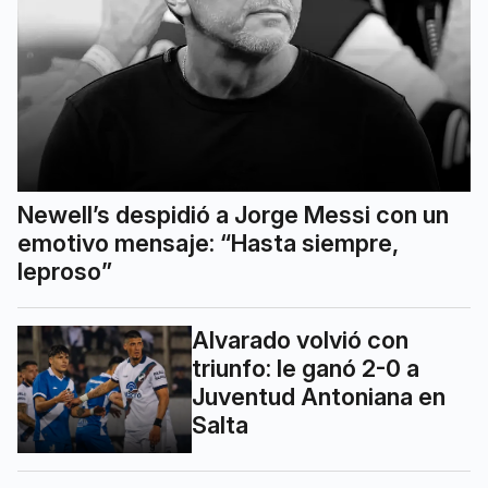
Newell’s despidió a Jorge Messi con un
emotivo mensaje: “Hasta siempre,
leproso”
Alvarado volvió con
triunfo: le ganó 2-0 a
Juventud Antoniana en
Salta