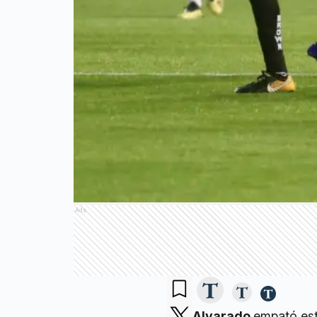
Ads
Alvarado
empató est