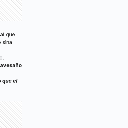
al
que
Alsina
o,
travesaño
 que el