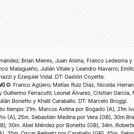
nández; Brian Mieres, Juan Alsina, Franco Ledesma y
co Malagueño, Julián Vitale y Leandro Navarro; Emili
azzi y Ezequiel Vidal. DT: Gastón Coyette.
M) 0:
Franco Agüero; Matías Ruiz Díaz, Nicolás Herran
 Guillermo Ferracutti; Leonel Álvarez, Cristian García,
ulián Bonetto y Khalil Caraballo. DT: Marcelo Broggi.
o tiempo: 21m. Marcos Astina por Bogado (A), 21m Iv
o (A), 25m. Sebastián Medina por Vera (GB), 30m.Bra
B), 30m. Abel Méndez por Bonetto (GB), 34m. Roberti
A), 35m. Oscar Belinetz por Caraballo (GB), 45m. Seba