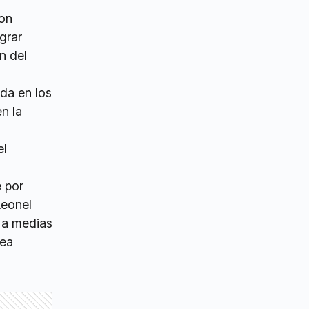
con
ograr
n del
da en los
n la
el
e por
Leonel
 a medias
nea