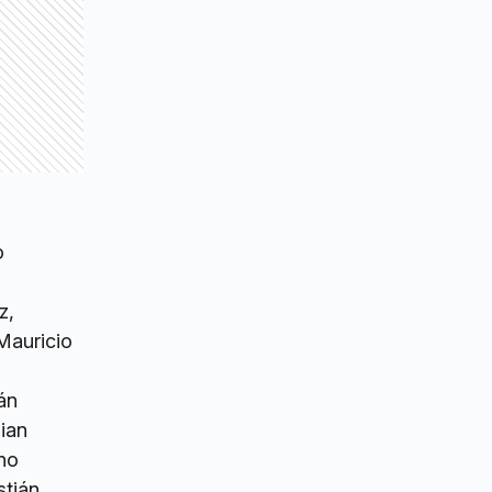
o
z,
 Mauricio
án
ian
no
stián