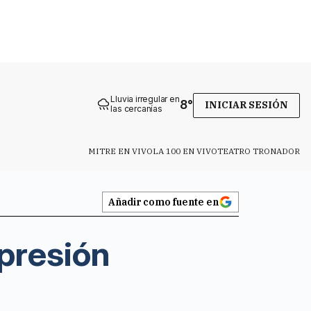
Lluvia irregular en
8
°
INICIAR SESIÓN
las cercanías
MITRE EN VIVO
LA 100 EN VIVO
TEATRO TRONADOR
Añadir como fuente en
 presión