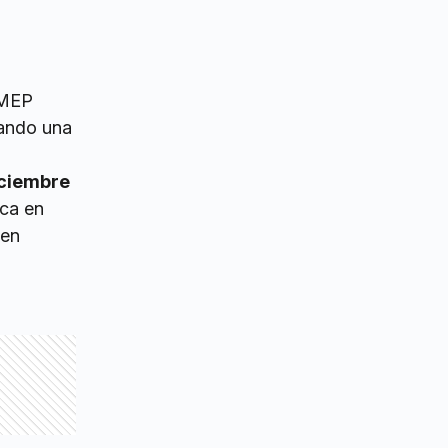
 MEP
iando una
iciembre
ica en
men