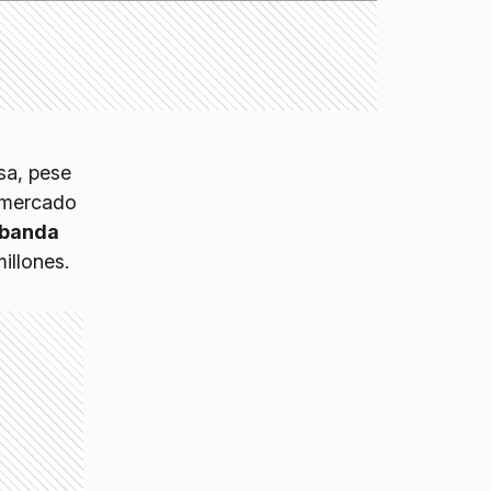
sa, pese
l mercado
a banda
illones.