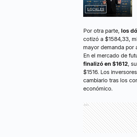
LOCALES
Por otra parte,
los d
cotizó a $1584,33, m
mayor demanda por a
En el mercado de futu
finalizó en $1612
, s
$1516. Los inversore
cambiario tras los co
económico.
Ads