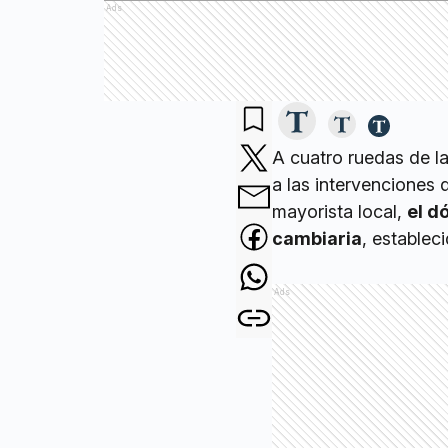
Ads
A cuatro ruedas de la
a las intervenciones
mayorista local,
el d
cambiaria
, estable
Ads