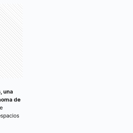
, una
ónoma de
se
 espacios