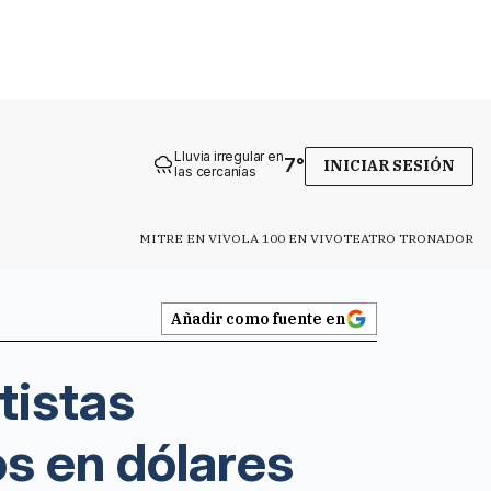
Lluvia irregular en
7
°
INICIAR SESIÓN
las cercanías
MITRE EN VIVO
LA 100 EN VIVO
TEATRO TRONADOR
Añadir como fuente en
tistas
s en dólares