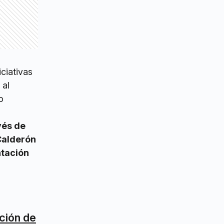
ciativas
 al
o
vés de
 Calderón
ntación
ación de