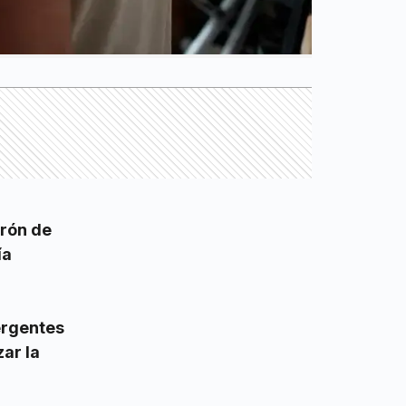
rón de
ía
ergentes
zar la