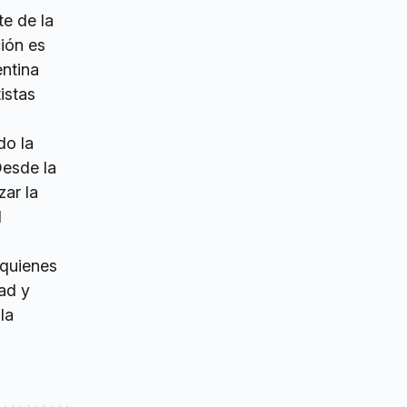
te de la
ción es
entina
istas
do la
Desde la
zar la
l
 quienes
dad y
la