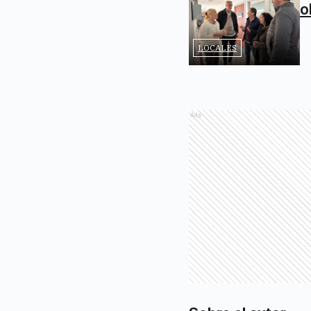
o
LOCALES
Ads