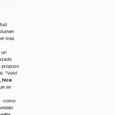
etud
volumen
cer más
a un
ezado
e propuso
é. “Volví
, hice
que se
s -como
también
podía