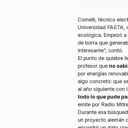
Comelli, técnico elec
Universidad FASTA, c
ecológica. Empezó a i
de borra que genera
interesante”, contó.
El punto de quiebre l
profesor que
no sabí
por energías renovab
algo concreto: que se
al año siguiente con 
todo lo que pude p
emite por Radio Mitre
Durante esa búsqued
un proyecto alemán q
encontró un dato cla