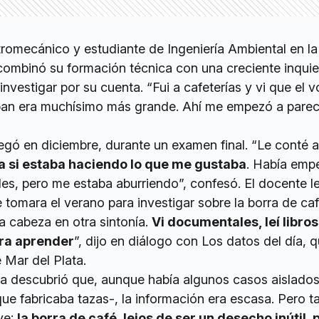
tromecánico y estudiante de Ingeniería Ambiental en la
ombinó su formación técnica con una creciente inqui
nvestigar por su cuenta. “Fui a cafeterías y vi que el 
ban era muchísimo más grande. Ahí me empezó a pare
legó en diciembre, durante un examen final. “Le conté 
a si estaba haciendo lo que me gustaba
. Había emp
les, pero me estaba aburriendo”, confesó. El docente l
 tomara el verano para investigar sobre la borra de caf
la cabeza en otra sintonía.
Vi documentales, leí libros
ara aprender
”, dijo en diálogo con Los datos del día, 
 Mar del Plata.
a descubrió que, aunque había algunos casos aislado
ue fabricaba tazas-, la información era escasa. Pero 
ve:
la borra de café, lejos de ser un desecho inútil, 