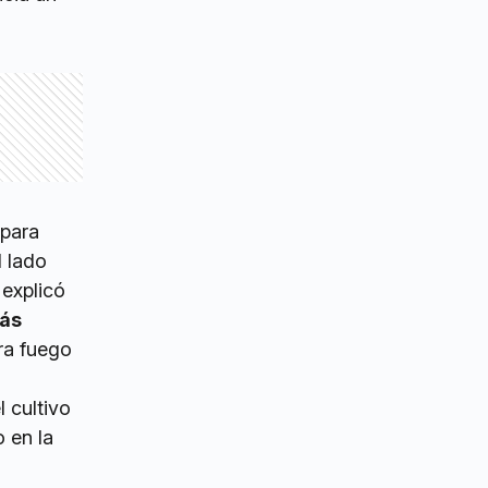
 para
l lado
 explicó
tás
ra fuego
 cultivo
 en la