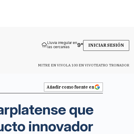
Lluvia irregular en
9
°
INICIAR SESIÓN
las cercanías
MITRE EN VIVO
LA 100 EN VIVO
TEATRO TRONADOR
Añadir como fuente en
arplatense que
ducto innovador