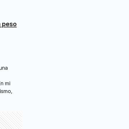
a peso
 una
En mi
rismo,