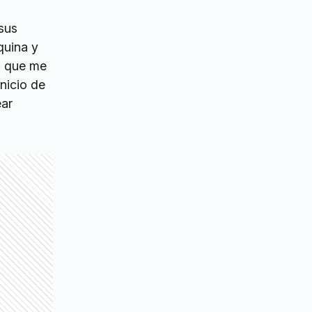
sus
quina y
ta que me
nicio de
ear