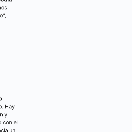
mos
o”,
o
o. Hay
n y
o con el
acia un