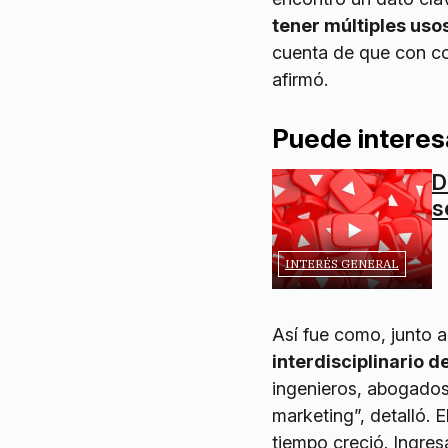
tener múltiples uso
cuenta de que con co
afirmó.
Puede interes
D
s
INTERÉS GENERAL
Así fue como, junto
interdisciplinario d
ingenieros, abogados
marketing”, detalló. 
tiempo creció. Ingre