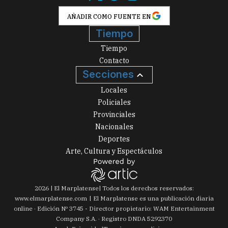
AÑADIR COMO FUENTE EN
Tiempo
Tiempo
Contacto
Secciones
Locales
Policiales
Provinciales
Nacionales
Deportes
Arte, Cultura y Espectáculos
2026
|
El Marplatense
| Todos los derechos reservados:
www.
elmarplatense.com
El Marplatense es una publicación diaria
online · Edición Nº
3745
- Director propietario: WAM Entertainment
Company S.A. · Registro DNDA 5292370