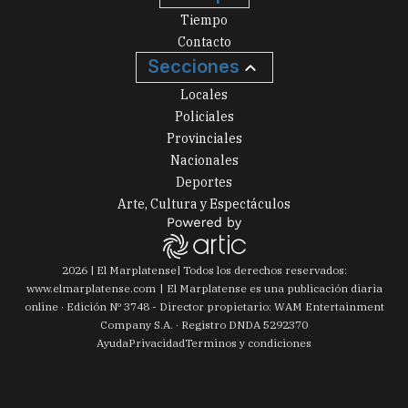
Tiempo
Contacto
Secciones
Locales
Policiales
Provinciales
Nacionales
Deportes
Arte, Cultura y Espectáculos
2026
|
El Marplatense
| Todos los derechos reservados:
www.
elmarplatense.com
El Marplatense es una publicación diaria
online · Edición Nº
3748
- Director propietario: WAM Entertainment
Company S.A. · Registro DNDA 5292370
Ayuda
Privacidad
Terminos y condiciones