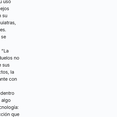
u uso
lejos
n su
uiatras,
es.
 se
. “La
 duelos no
e sus
tos, la
ante con
 dentro
 algo
cnología:
cción que