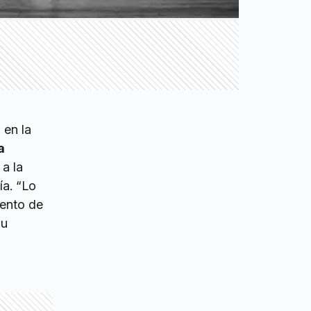
 en la
a
 a la
ía. “Lo
iento de
su