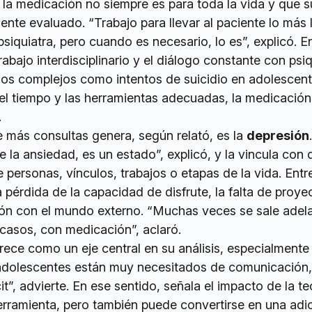
la medicación no siempre es para toda la vida y que s
te evaluado. “Trabajo para llevar al paciente lo más 
 psiquiatra, pero cuando es necesario, lo es”, explicó. E
rabajo interdisciplinario y el diálogo constante con psiq
os complejos como intentos de suicidio en adolescent
l tiempo y las herramientas adecuadas, la medicación
.
 más consultas genera, según relató, es la
depresión
ue la ansiedad, es un estado”, explicó, y la vincula con
e personas, vínculos, trabajos o etapas de la vida. Entr
pérdida de la capacidad de disfrute, la falta de proyec
ión con el mundo externo. “Muchas veces se sale adel
 casos, con medicación”, aclaró.
ece como un eje central en su análisis, especialmente
s adolescentes están muy necesitados de comunicación,
t”, advierte. En ese sentido, señala el impacto de la te
herramienta, pero también puede convertirse en una adi