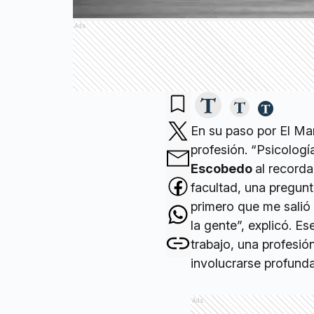
Ads
En su paso por El Mar
profesión. “Psicolo
Escobedo
al recorda
facultad, una pregunt
primero que me salió f
la gente”, explicó. E
trabajo, una profesi
involucrarse profund
Ads