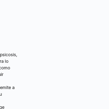
psicosis,
ra lo
 como
ir
emite a
su
ige