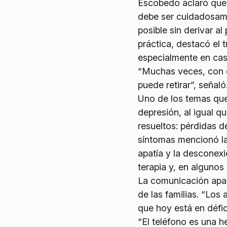
Escobedo aclaró que 
debe ser cuidadosamen
posible sin derivar al
práctica, destacó el t
especialmente en cas
“Muchas veces, con e
puede retirar”, señaló
Uno de los temas que
depresión, al igual q
resueltos: pérdidas d
síntomas mencionó la 
apatía y la desconex
terapia y, en algunos
La comunicación apar
de las familias. “Lo
que hoy está en défici
“El teléfono es una 