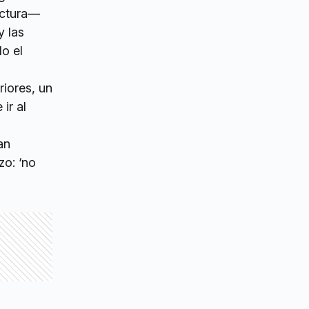
ectura—
y las
o el
riores, un
ir al
an
zo: ‘no