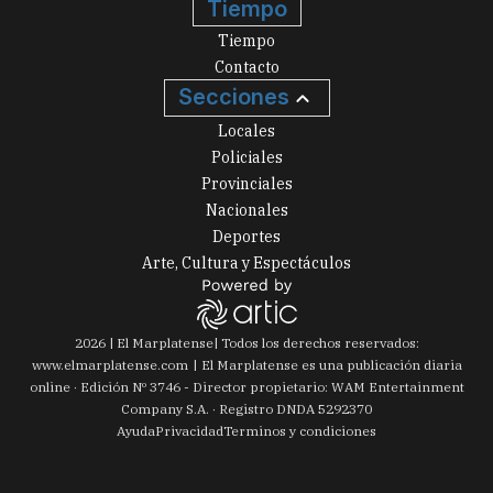
Tiempo
Tiempo
Contacto
Secciones
Locales
Policiales
Provinciales
Nacionales
Deportes
Arte, Cultura y Espectáculos
2026
|
El Marplatense
| Todos los derechos reservados:
www.
elmarplatense.com
El Marplatense es una publicación diaria
online · Edición Nº
3746
- Director propietario: WAM Entertainment
Company S.A. · Registro DNDA 5292370
Ayuda
Privacidad
Terminos y condiciones