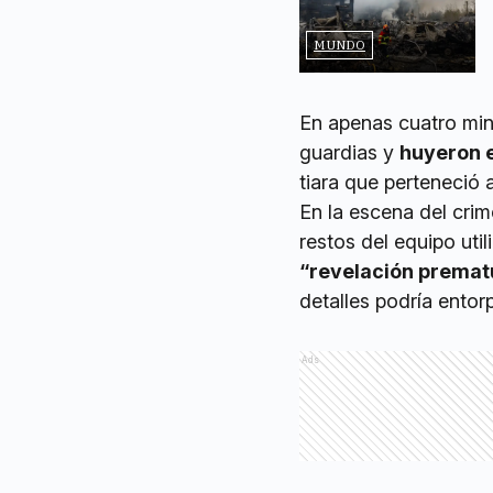
MUNDO
En apenas cuatro min
guardias y
huyeron e
tiara que perteneció 
En la escena del crim
restos del equipo uti
“revelación premat
detalles podría entor
Ads