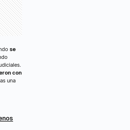
ando
se
undo
diciales.
ieron con
as una
menos