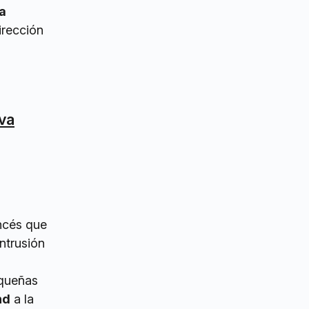
a
irección
va
ncés que
ntrusión
equeñas
nd
a la