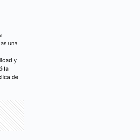
s
llas una
lidad y
ó la
blica de