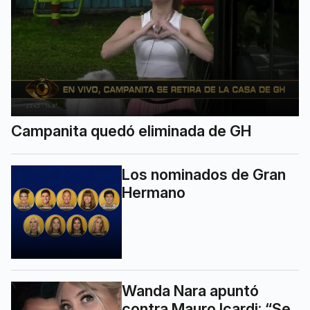
Campanita quedó eliminada de GH
Los nominados de Gran
Hermano
Wanda Nara apuntó
contra Mauro Icardi: “Se