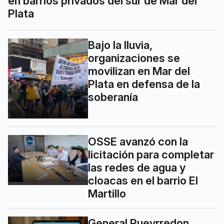
en barrios privados del sur de Mar del
Plata
Bajo la lluvia,
organizaciones se
movilizan en Mar del
Plata en defensa de la
soberanía
OSSE avanzó con la
licitación para completar
las redes de agua y
cloacas en el barrio El
Martillo
General Pueyrredon