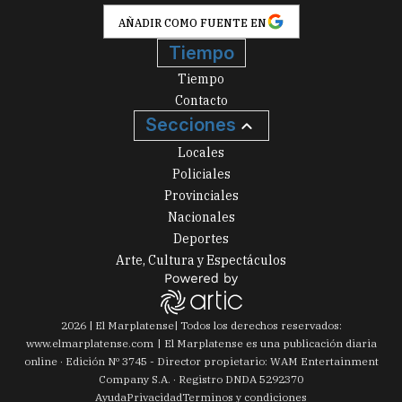
AÑADIR COMO FUENTE EN
Tiempo
Tiempo
Contacto
Secciones
Locales
Policiales
Provinciales
Nacionales
Deportes
Arte, Cultura y Espectáculos
2026
|
El Marplatense
| Todos los derechos reservados:
www.
elmarplatense.com
El Marplatense es una publicación diaria
online · Edición Nº
3745
- Director propietario: WAM Entertainment
Company S.A. · Registro DNDA 5292370
Ayuda
Privacidad
Terminos y condiciones