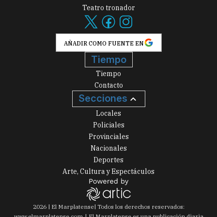
Teatro tronador
AÑADIR COMO FUENTE EN
Tiempo
Tiempo
Contacto
Secciones
Locales
Policiales
Provinciales
Nacionales
Deportes
Arte, Cultura y Espectáculos
2026
|
El Marplatense
| Todos los derechos reservados:
www.
elmarplatense.com
El Marplatense es una publicación diaria