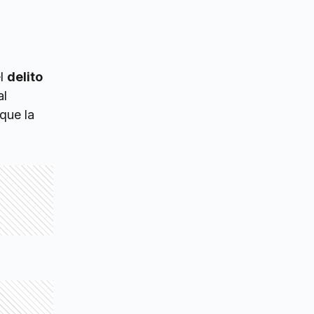
el
delito
al
que la