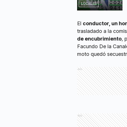
LOCALES
El
conductor, un ho
trasladado a la comis
de encubrimiento
, 
Facundo De la Canale.
moto quedó secuestr
Ads
Ads