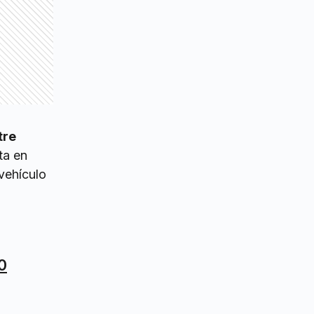
tre
ta en
 vehículo
0