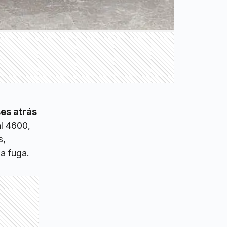
es atrás
al 4600,
s,
a fuga.