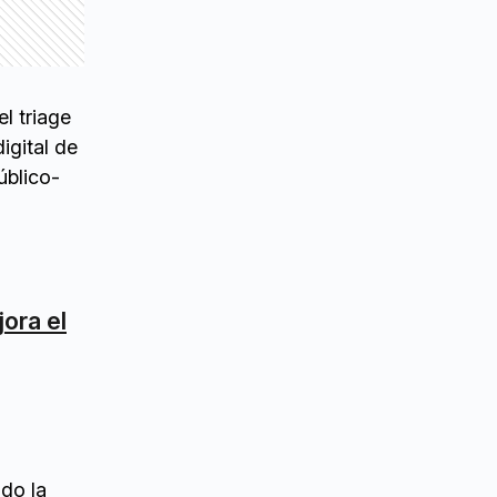
l triage
igital de
úblico-
ora el
do la