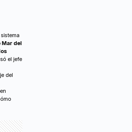
l sistema
 Mar del
los
só el jefe
je del
 en
 cómo