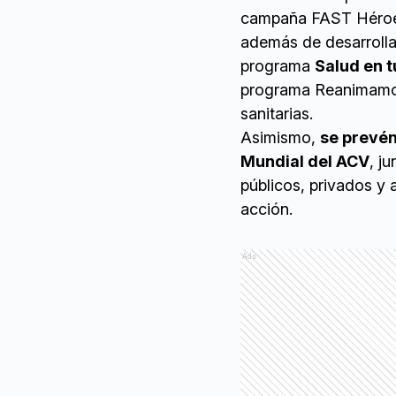
campaña FAST Héroes 
además de desarrolla
programa
Salud en t
programa Reanimamos 
sanitarias.
Asimismo,
se prevén
Mundial del ACV
, j
públicos, privados y 
acción.
Ads