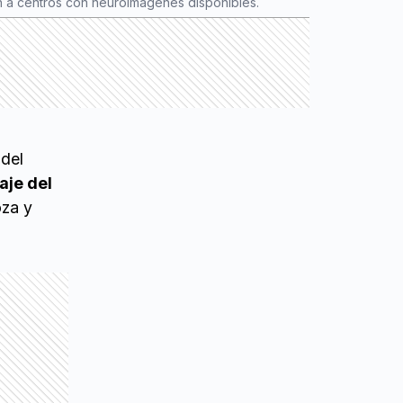
ón a centros con neuroimágenes disponibles.
 del
aje del
oza y