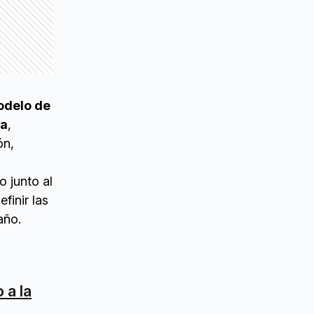
odelo de
ia
,
ón,
 junto al
finir las
año.
 a la