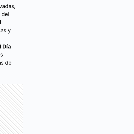
ivadas,
 del
l
cas y
l Día
es
as de