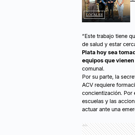
LOCALES
“Este trabajo tiene q
de salud y estar cer
Plata hoy sea toma
equipos que vienen 
comunal.
Por su parte, la secr
ACV requiere formaci
concientización. Por 
escuelas y las accio
actuar ante una emer
Ads