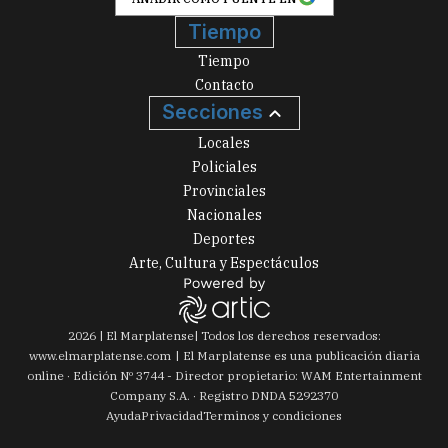
Tiempo
Tiempo
Contacto
Secciones
Locales
Policiales
Provinciales
Nacionales
Deportes
Arte, Cultura y Espectáculos
2026
|
El Marplatense
| Todos los derechos reservados:
www.
elmarplatense.com
El Marplatense es una publicación diaria
online · Edición Nº
3744
- Director propietario: WAM Entertainment
Company S.A. · Registro DNDA 5292370
Ayuda
Privacidad
Terminos y condiciones