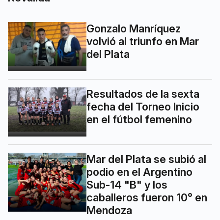
Gonzalo Manríquez
volvió al triunfo en Mar
del Plata
Resultados de la sexta
fecha del Torneo Inicio
en el fútbol femenino
Mar del Plata se subió al
podio en el Argentino
Sub-14 "B" y los
caballeros fueron 10° en
Mendoza