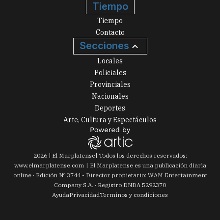
Tiempo
Tiempo
Contacto
Secciones
Locales
Policiales
Provinciales
Nacionales
Deportes
Arte, Cultura y Espectáculos
2026
|
El Marplatense
| Todos los derechos reservados:
www.
elmarplatense.com
El Marplatense es una publicación diaria
online · Edición Nº
3744
- Director propietario: WAM Entertainment
Company S.A. · Registro DNDA 5292370
Ayuda
Privacidad
Terminos y condiciones