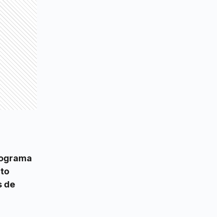
onograma
cto
s de