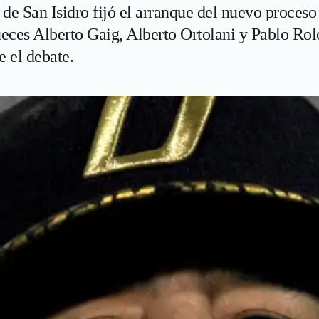
 de San Isidro fijó el arranque del nuevo proceso 
ueces Alberto Gaig, Alberto Ortolani y Pablo Rol
e el debate.