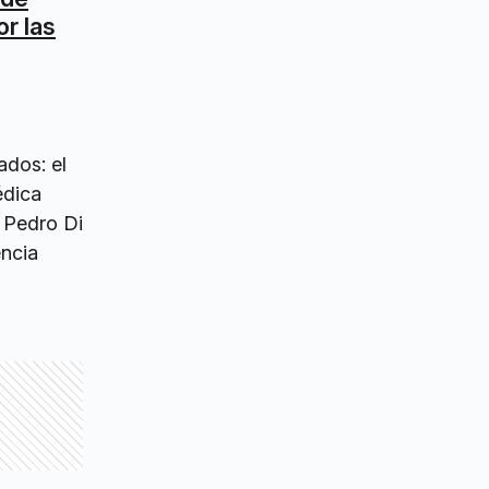
r las
ados: el
édica
o Pedro Di
ncia