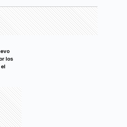
nuevo
or los
 el