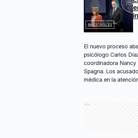
e
i
NACIONALES
El nuevo proceso aba
psicólogo Carlos Díaz
coordinadora Nancy Fo
Spagna. Los acusado
médica en la atenció
Ads