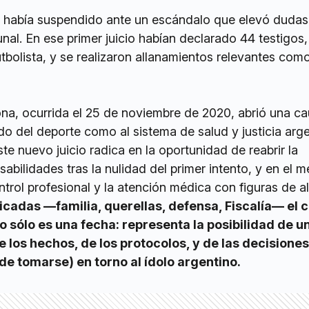
se había suspendido ante un escándalo que elevó dudas
unal. En ese primer juicio habían declarado 44 testigos,
futbolista, y se realizaron allanamientos relevantes como
a, ocurrida el 25 de noviembre de 2020, abrió una c
o del deporte como al sistema de salud y justicia arge
te nuevo juicio radica en la oportunidad de reabrir la
abilidades tras la nulidad del primer intento, y en el 
trol profesional y la atención médica con figuras de alt
licadas —familia, querellas, defensa, Fiscalía— el
 sólo es una fecha: representa la posibilidad de u
e los hechos, de los protocolos, y de las decisione
de tomarse) en torno al ídolo argentino.