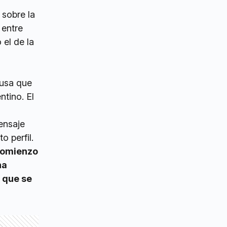
 sobre la
 entre
 el de la
ausa que
ntino. El
mensaje
o perfil.
 comienzo
na
s que se