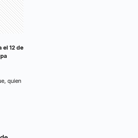
 el 12 de
apa
ue, quien
 de