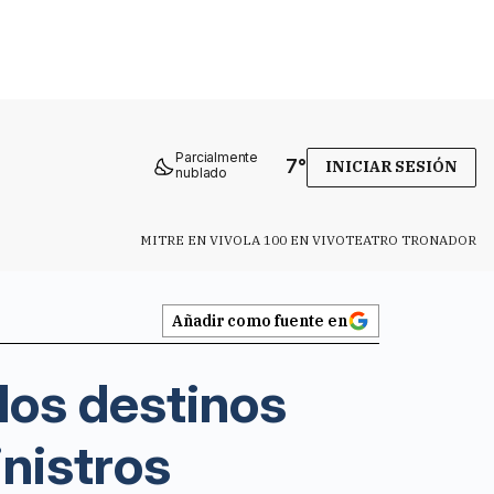
Parcialmente
7
°
INICIAR SESIÓN
nublado
MITRE EN VIVO
LA 100 EN VIVO
TEATRO TRONADOR
Añadir como fuente en
los destinos
inistros