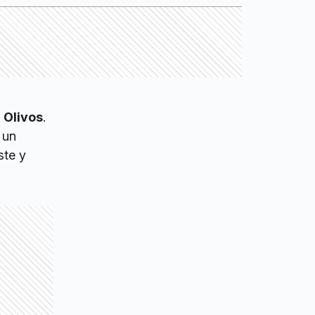
 Olivos
.
 un
ste y