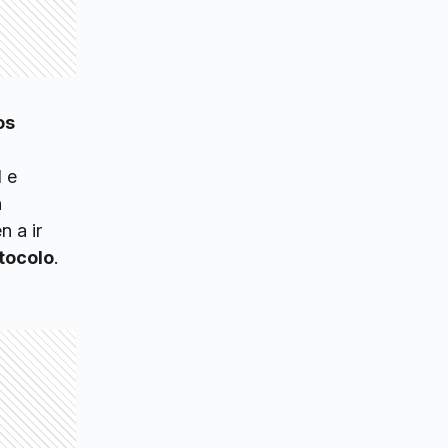
os
l e
n
n a ir
otocolo
.