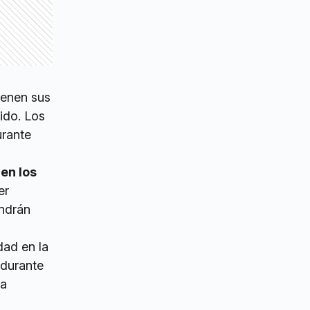
ienen sus
ido. Los
urante
en los
er
endrán
dad en la
 durante
la