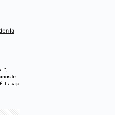
den la
ar”,
anos le
“Él trabaja