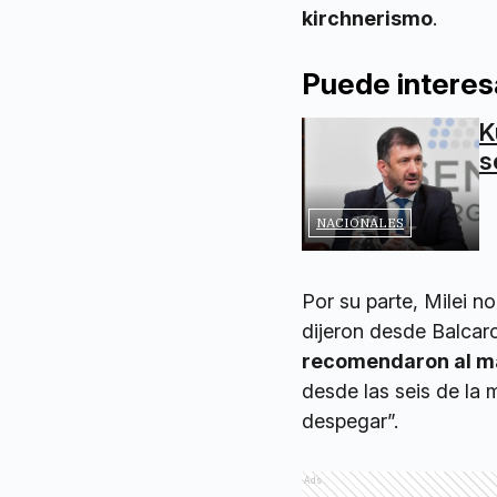
kirchnerismo
.
Puede interes
K
s
NACIONALES
Por su parte, Milei n
dijeron desde Balcarc
recomendaron al ma
desde las seis de la 
despegar”.
Ads