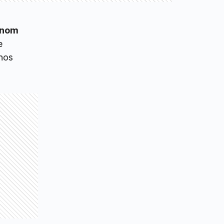
anom
e
nos