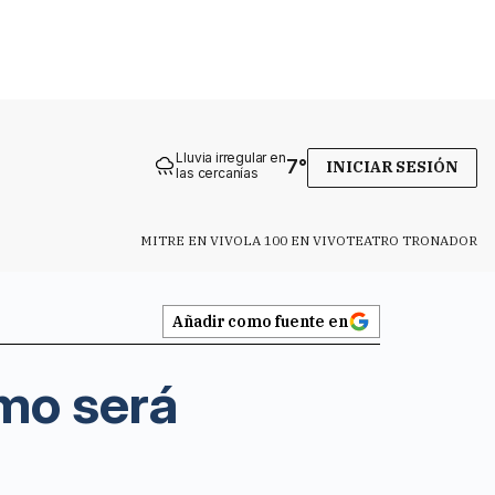
Lluvia irregular en
7
°
INICIAR SESIÓN
las cercanías
MITRE EN VIVO
LA 100 EN VIVO
TEATRO TRONADOR
Añadir como fuente en
mo será