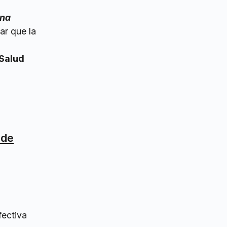
na
rar que la
 Salud
 de
fectiva