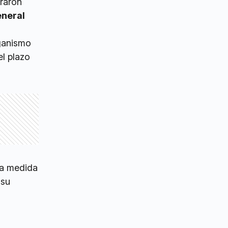
raron
neral
rganismo
el plazo
na medida
 su