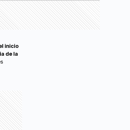
l inicio
a de la
es