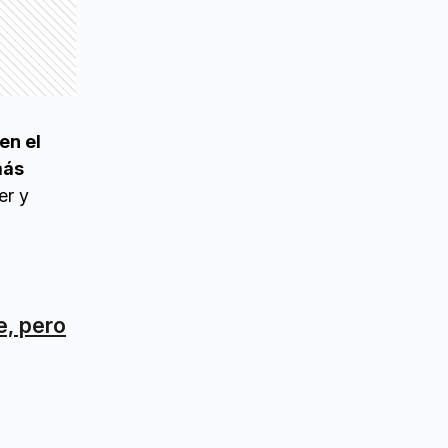
en el
más
er y
e, pero