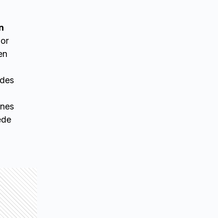
n
gor
en
ades
ones
ede