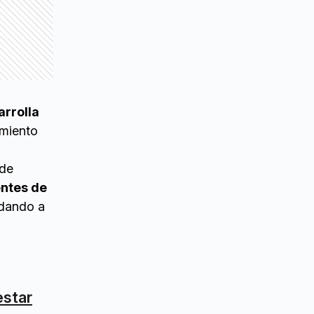
arrolla
imiento
 de
entes de
idando a
estar