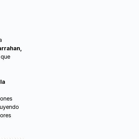
a
arrahan,
o que
la
iones
luyendo
tores