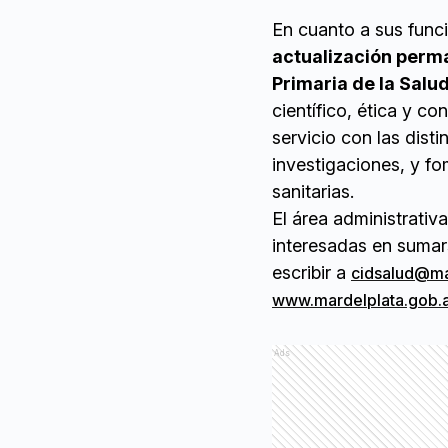
En cuanto a sus func
actualización perma
Primaria de la Salu
científico, ética y co
servicio con las dist
investigaciones, y fo
sanitarias.
El área administrativ
interesadas en sumar
escribir a
cidsalud@ma
www.mardelplata.gob.a
Ads