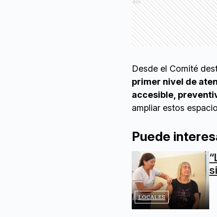
Ads
Desde el Comité des
primer nivel de ate
accesible, preventiv
ampliar estos espacio
Puede interes
“
s
LOCALES