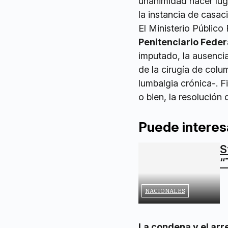
unanimidad hacer luga
la instancia de casaci
El Ministerio Público
Penitenciario Feder
imputado, la ausencia
de la cirugía de colu
lumbalgia crónica-. F
o bien, la resolución 
Puede interes
S
“
NACIONALES
La condena y el arr