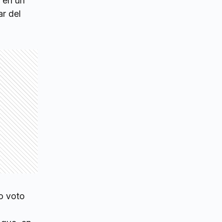
 en un
ar del
o voto