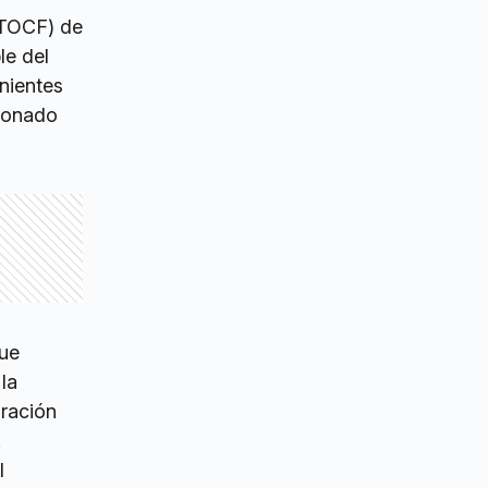
 (TOCF) de
le del
inientes
cionado
que
la
gración
.
l