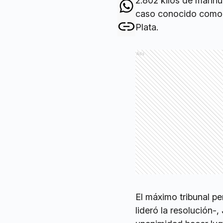
2.802 kilos de marih
caso conocido com
Plata.
Ads
El máximo tribunal p
lideró la resolución-