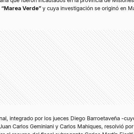
uana que fueron incautados en la provincia de Misiones
o
“Marea Verde”
y cuya investigación se originó en M
enal, integrado por los jueces Diego Barroetaveña -cuy
, Juan Carlos Geminiani y Carlos Mahiques, resolvió por