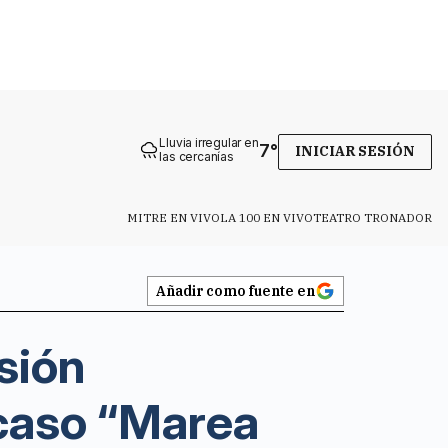
Lluvia irregular en
7
°
INICIAR SESIÓN
las cercanías
MITRE EN VIVO
LA 100 EN VIVO
TEATRO TRONADOR
Añadir como fuente en
sión
 caso “Marea