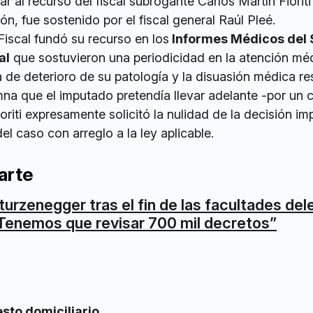
r al recurso del fiscal subrogante Carlos Martín Fioriti
ón, fue sostenido por el fiscal general Raúl Pleé.
 Fiscal fundó su recurso en los
Informes Médicos del 
al
que sostuvieron una periodicidad en la atención mé
 de deterioro de su patología y la disuasión médica r
mna que el imputado pretendía llevar adelante -por un
ioriti expresamente solicitó la nulidad de la decisión 
del caso con arreglo a la ley aplicable.
arte
turzenegger tras el fin de las facultades de
Tenemos que revisar 700 mil decretos”
esto domiciliario