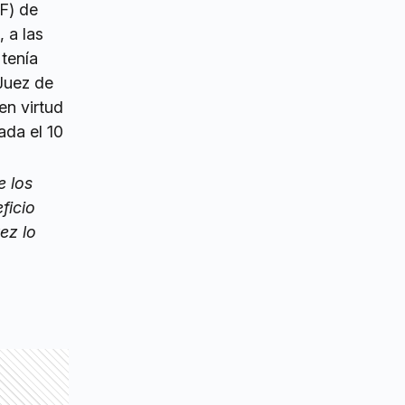
PF) de
 a las
tenía
Juez de
en virtud
ada el 10
e los
ficio
ez lo