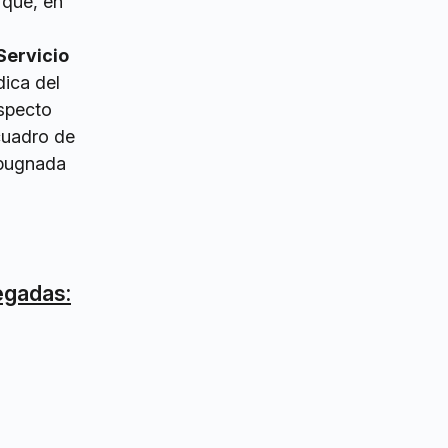
 que, en
Servicio
dica del
especto
 cuadro de
impugnada
legadas: