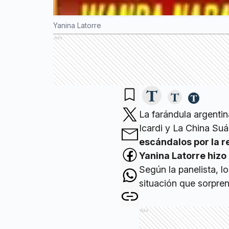
Yanina Latorre
Ads
La farándula argenti
Icardi y La China Suá
escándalos por la r
Yanina Latorre hizo
Según la panelista, l
situación que sorpren
Ads