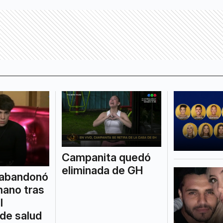
Campanita quedó
eliminada de GH
 abandonó
ano tras
l
de salud