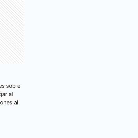
es sobre
gar al
iones al