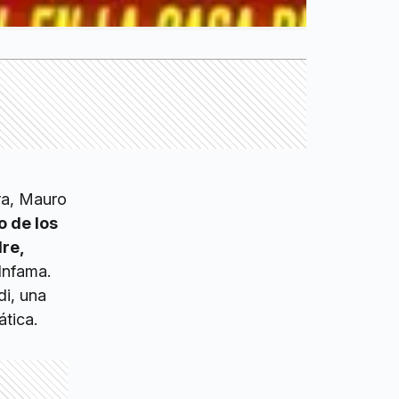
ra, Mauro
o de los
re,
Infama.
di, una
ática.