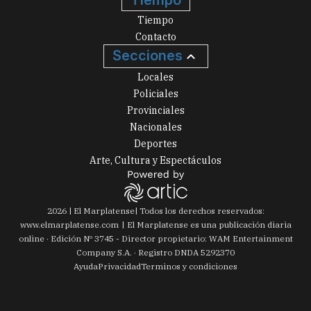
Tiempo
Tiempo
Contacto
Secciones
Locales
Policiales
Provinciales
Nacionales
Deportes
Arte, Cultura y Espectáculos
2026
|
El Marplatense
| Todos los derechos reservados:
www.
elmarplatense.com
El Marplatense es una publicación diaria
online · Edición Nº
3745
- Director propietario: WAM Entertainment
Company S.A. · Registro DNDA 5292370
Ayuda
Privacidad
Terminos y condiciones