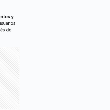
ntos y
usuarios
vés de