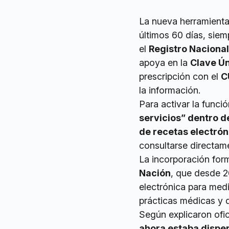
La nueva herramienta 
últimos 60 días, sie
el
Registro Nacional
apoya en la
Clave Ún
prescripción con el
C
la información.
Para activar la funció
servicios” dentro de
de recetas electrón
consultarse directame
La incorporación for
Nación
, que desde 2
electrónica para med
prácticas médicas y d
Según explicaron ofi
ahora estaba disper