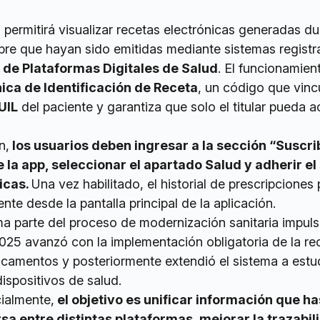
permitirá visualizar recetas electrónicas generadas du
mpre que hayan sido emitidas mediante sistemas regist
 de Plataformas Digitales de Salud
. El funcionamien
ica de Identificación de Receta
, un código que vinc
UIL
del paciente y garantiza que solo el titular pueda 
n,
los usuarios deben ingresar a la sección “Suscri
 la app, seleccionar el apartado Salud y adherir el
icas.
Una vez habilitado, el historial de prescripciones
nte desde la pantalla principal de la aplicación.
ma parte del proceso de modernización sanitaria impul
025 avanzó con la implementación obligatoria de la re
icamentos y posteriormente extendió el sistema a estu
ispositivos de salud.
cialmente,
el objetivo es unificar información que ha
sa entre distintas plataformas, mejorar la trazabil