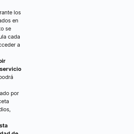
rante los
rados en
to se
ula cada
acceder a
bir
 servicio
 podrá
sado por
ceta
dios,
sta
idad de