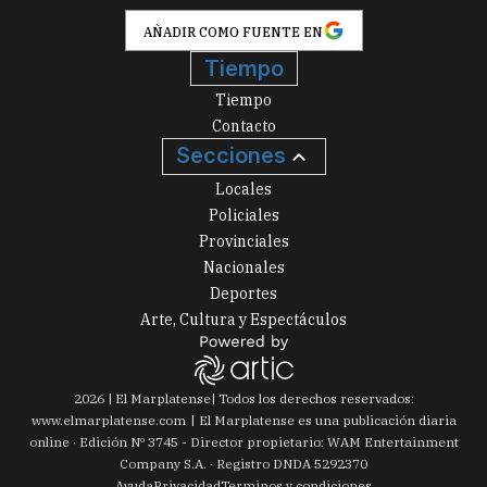
AÑADIR COMO FUENTE EN
Tiempo
Tiempo
Contacto
Secciones
Locales
Policiales
Provinciales
Nacionales
Deportes
Arte, Cultura y Espectáculos
2026
|
El Marplatense
| Todos los derechos reservados:
www.
elmarplatense.com
El Marplatense es una publicación diaria
online · Edición Nº
3745
- Director propietario: WAM Entertainment
Company S.A. · Registro DNDA 5292370
Ayuda
Privacidad
Terminos y condiciones