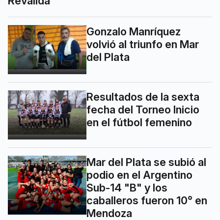
Reválida
Gonzalo Manríquez
volvió al triunfo en Mar
del Plata
Resultados de la sexta
fecha del Torneo Inicio
en el fútbol femenino
Mar del Plata se subió al
podio en el Argentino
Sub-14 "B" y los
caballeros fueron 10° en
Mendoza