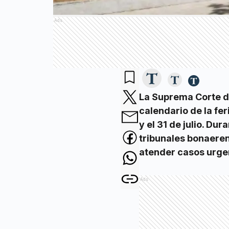
Ads
La Suprema Corte de 
calendario de la fer
y el 31 de julio. Du
tribunales bonaere
atender casos urge
Ads