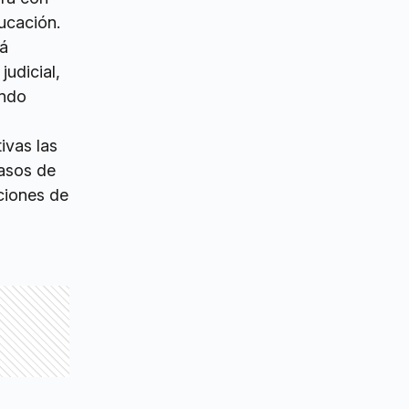
ucación.
rá
udicial,
undo
ivas las
casos de
aciones de