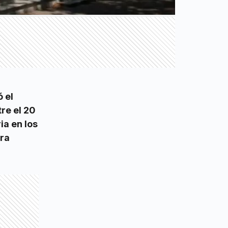
 el
tre el 20
ia en los
ara