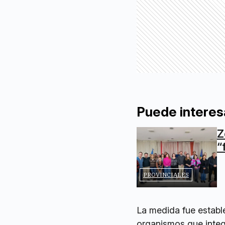
Puede interes
Z
“
PROVINCIALES
La medida fue establ
organismos que integr