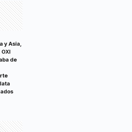
a y Asia,
 OXI
daba de
rte
lata
cados