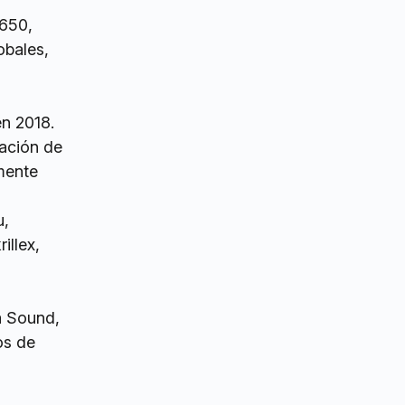
2650,
obales,
n 2018.
ación de
amente
u,
illex,
ra Sound,
os de