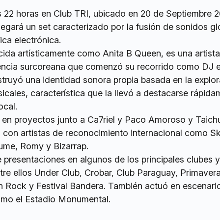
as 22 horas en Club TRI, ubicado en 20 de Septiembre 
legará un set caracterizado por la fusión de sonidos gl
ca electrónica.
ida artísticamente como Anita B Queen, es una artista
encia surcoreana que comenzó su recorrido como DJ e
ruyó una identidad sonora propia basada en la explor
icales, característica que la llevó a destacarse rápid
ocal.
 en proyectos junto a Ca7riel y Paco Amoroso y Taich
con artistas de reconocimiento internacional como Skr
lume, Romy y Bizarrap.
e presentaciones en algunos de los principales clubes y
entre ellos Under Club, Crobar, Club Paraguay, Primave
n Rock y Festival Bandera. También actuó en escenari
omo el Estadio Monumental.