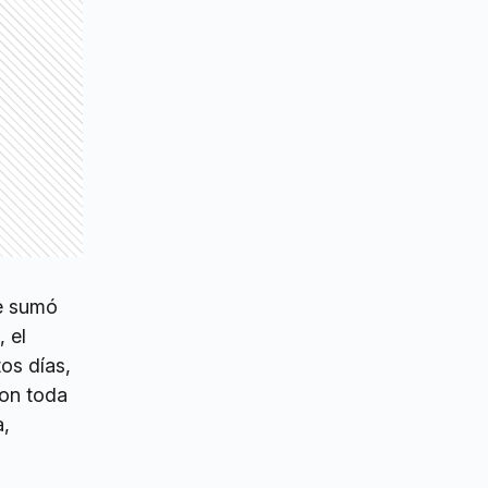
e sumó
, el
os días,
con toda
a,