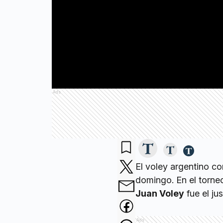
Ads
El voley argentino c
domingo. En el torne
Juan Voley
fue el ju
Ads