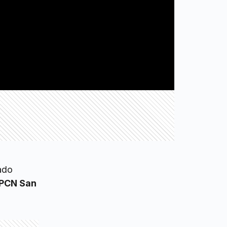
ado
PCN San