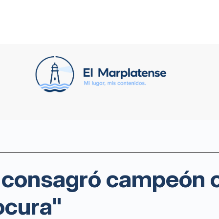
e consagró campeón
ocura"