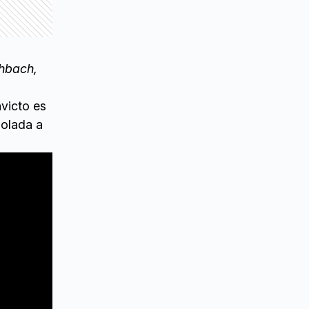
chbach,
nvicto es
solada a