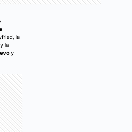
o
e
ried, la
y la
levó
y