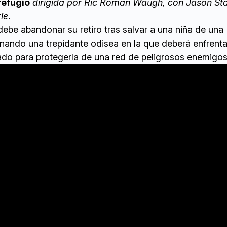
refugio
dirigida por Ric Roman Waugh, con Jason St
ie
.
ebe abandonar su retiro tras salvar a una niña de una
ando una trepidante odisea en la que deberá enfrenta
do para protegerla de una red de peligrosos enemigos