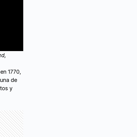
ed,
 en 1770,
 una de
tos y