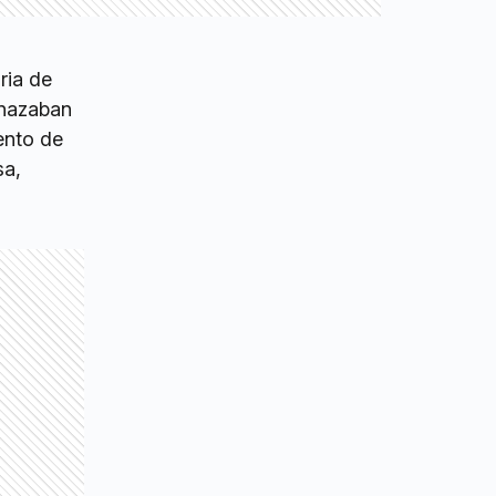
ria de
enazaban
ento de
sa,