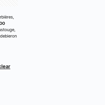
rbières,
000
ustouge,
 debieron
lear