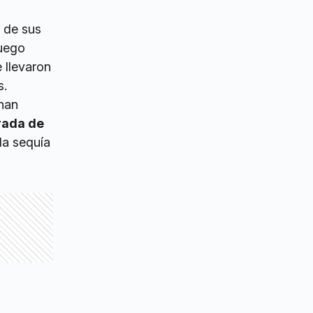
d de sus
fuego
 llevaron
s.
 han
rada de
la sequía