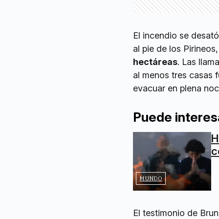
El incendio se desató
al pie de los Pirineo
hectáreas
. Las llam
al menos tres casas 
evacuar en plena noc
Puede interes
H
c
MUNDO
El testimonio de Bruno