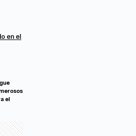
o en el
egue
numerosos
a el