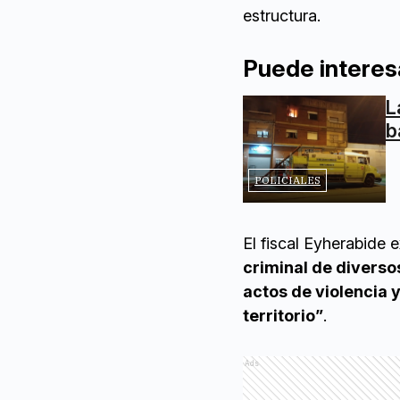
estructura.
Puede interes
L
b
POLICIALES
El fiscal Eyherabide 
criminal de divers
actos de violencia 
territorio”
.
Ads