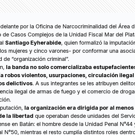
delante por la Oficina de Narcocriminalidad del Área 
io de Casos Complejos de la Unidad Fiscal Mar del Plat
ral
Santiago Eyherabide
, quien formalizó la imputació
-dos mujeres y cinco varones- por conformar una asoci
d de “organización criminal”.
ón,
la banda no solo comercializaba estupefacientes
 robos violentos, usurpaciones, circulación ilegal
s delictivos
. A sus integrantes se les atribuyen delito
nencia ilegal de armas de fuego y el comercio de drog
ción.
mputación,
la organización era dirigida por al menos
e la libertad
que operaban desde unidades del Servi
ense en Batán: el hombre desde la Unidad Penal N°44 y
 N°50, mientras el resto cumplía distintos roles dentro