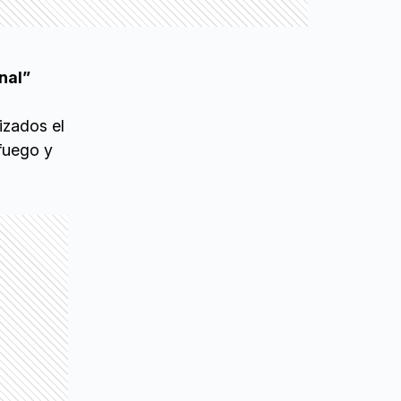
nal”
izados el
 fuego y