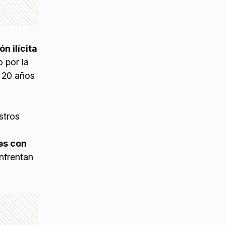
n ilícita
o por la
 20 años
stros
es con
enfrentan