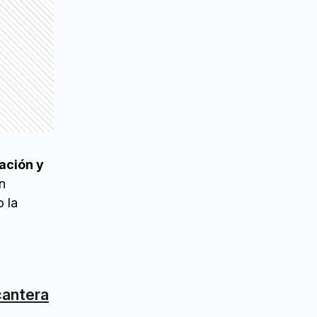
gación y
n
 la
cantera