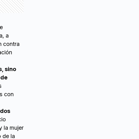
de
a, a
n contra
ación
, sino
 de
s
as con
 dos
cio
 la mujer
 de la