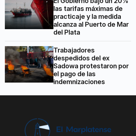
El Gobierno bajó un 20%
las tarifas máximas de
practicaje y la medida
alcanza al Puerto de Mar
del Plata
Trabajadores
despedidos del ex
Sadowa protestaron por
el pago de las
indemnizaciones