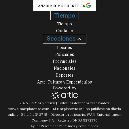
AÑADIR COMO FUENTE EN
Tiempo
Tiempo
Contacto
Secciones
Locales
Policiales
Provinciales
Nacionales
Deportes
Arte, Cultura y Espectáculos
2026
|
El Marplatense
| Todos los derechos reservados:
www.
elmarplatense.com
El Marplatense es una publicación diaria
online · Edición Nº
3745
- Director propietario: WAM Entertainment
Company S.A. · Registro DNDA 5292370
Ayuda
Privacidad
Terminos y condiciones