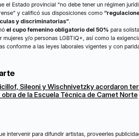
e el Estado provincial “no debe tener un régimen juríd
rense” y calificó sus disposiciones como
“regulacion
ulas y discriminatorias”
.
nó
el cupo femenino obligatorio del 50%
para solist
r mujeres y/o personas LGBTIQ+, así como la exigenci
tas conforme a las leyes laborales vigentes y con parid
arte
icillof, Sileoni y Wischnivetzky acordaron te
a obra de la Escuela Técnica de Camet Norte
e intervenir para difundir artistas, proveerles publicida