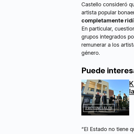
Castello consideró qu
artista popular bonae
completamente ridíc
En particular, cuestio
grupos integrados po
remunerar a los artis
género.
Puede interes
K
l
PROVINCIALES
“El Estado no tiene qu