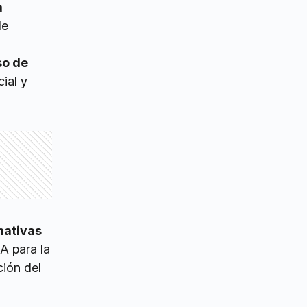
a
de
so de
ial y
mativas
BA para la
ción del