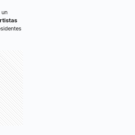
 un
rtistas
esidentes