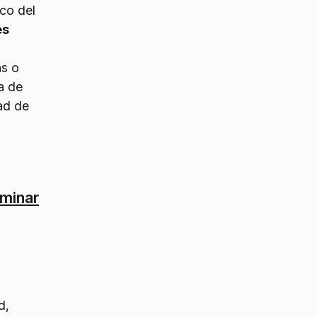
ico del
es
as o
a de
ad de
rminar
d,