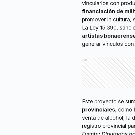
vincularlos con prod
financiación de mil
promover la cultura, 
La Ley 15.390, sanci
artistas bonaerens
generar vínculos con
Ads
Este proyecto se suma
provinciales
, como l
venta de alcohol, la 
registro provincial pa
Fuente: Diputados b