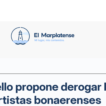
llo propone derogar l
rtistas bonaerenses