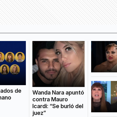
nados de
Wanda Nara apuntó
mano
contra Mauro
Icardi: “Se burló del
juez”