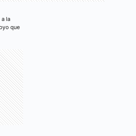
 a la
poyo que