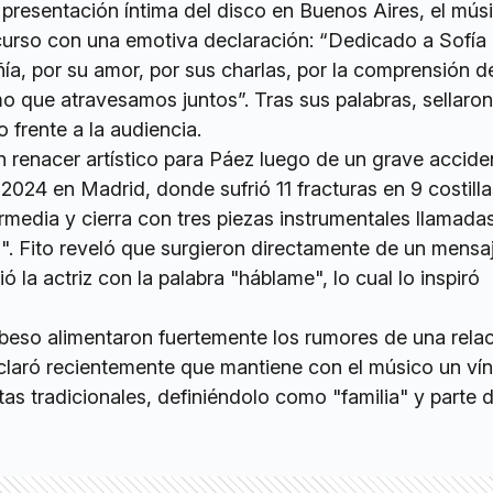
presentación íntima del disco en Buenos Aires, el mús
curso con una emotiva declaración: “Dedicado a Sofía 
a, por su amor, por sus charlas, por la comprensión d
 que atravesamos juntos”. Tras sus palabras, sellaron
frente a la audiencia.
n renacer artístico para Páez luego de un grave accide
2024 en Madrid, donde sufrió 11 fracturas en 9 costilla
ermedia y cierra con tres piezas instrumentales llamada
III". Fito reveló que surgieron directamente de un mensa
 la actriz con la palabra "háblame", lo cual lo inspiró
 beso alimentaron fuertemente los rumores de una rela
eclaró recientemente que mantiene con el músico un ví
tas tradicionales, definiéndolo como "familia" y parte 