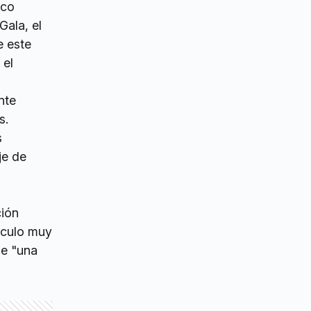
ico
Gala, el
e este
 el
nte
s.
s
je de
ción
nculo muy
de "una