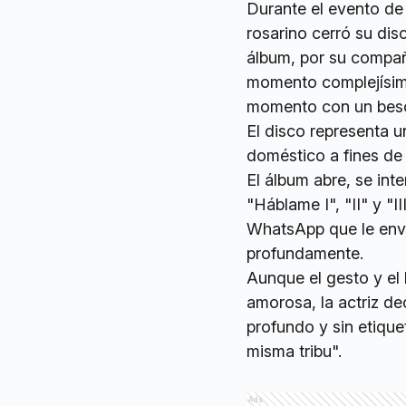
Durante el evento de 
rosarino cerró su dis
álbum, por su compañí
momento complejísimo
momento con un beso 
El disco representa u
doméstico a fines de 
El álbum abre, se int
"Háblame I", "II" y "
WhatsApp que le envió
profundamente.
Aunque el gesto y el
amorosa, la actriz d
profundo y sin etique
misma tribu".
Ads