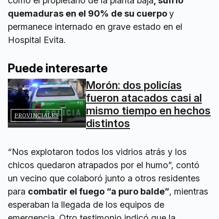
como el propietario de la planta baja
, sufrió
quemaduras en el 90% de su cuerpo
y
permanece internado en grave estado en el
Hospital Evita.
Puede interesarte
Morón: dos policías
fueron atacados casi al
mismo tiempo en hechos
PROVINCIALES
distintos
“Nos explotaron todos los vidrios atrás y los
chicos quedaron atrapados por el humo”, contó
un vecino que colaboró junto a otros residentes
para
combatir el fuego “a puro balde”
, mientras
esperaban la llegada de los equipos de
emergencia. Otro testimonio indicó que la