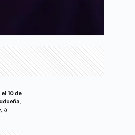
 el 10 de
Ludueña
,
, a