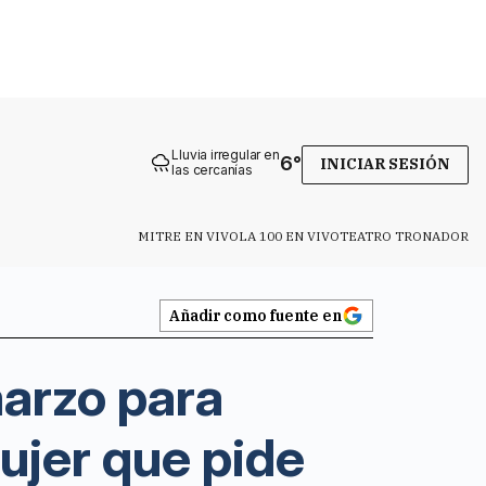
Lluvia irregular en
6
°
INICIAR SESIÓN
las cercanías
MITRE EN VIVO
LA 100 EN VIVO
TEATRO TRONADOR
Añadir como fuente en
marzo para
ujer que pide