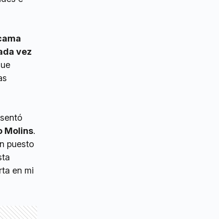
d
cama
cada vez
que
as
esentó
o Molins
.
an puesto
sta
rta en mi