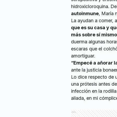
hidroxicloroquina. De
autoinmune
, María
La ayudan a comer, a
que es su casa y qu
más sobre sí mismo
duerma algunas horas
escaras que el colc
amortiguar.
“Empecé a añorar l
ante la justicia bona
Lo dice respecto de u
una prótesis antes d
infección en la rodill
aliada, en mi cómplic
Ads