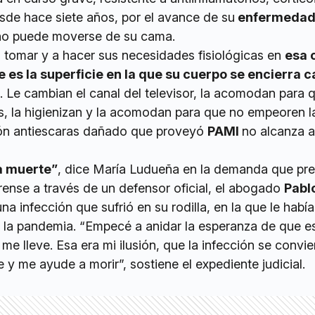
sde hace siete años, por el avance de su
enfermeda
 no puede moverse de su cama.
 tomar y a hacer sus necesidades fisiológicas en
esa 
e es la superficie en la que su cuerpo se encierra 
. Le cambian el canal del televisor, la acomodan para 
, la higienizan y la acomodan para que no empeoren l
hón antiescaras dañado que proveyó
PAMI
no alcanza a
a muerte”
, dice María Ludueña en la demanda que pr
erense a través de un defensor oficial, el abogado
Pabl
na infección que sufrió en su rodilla, en la que le habí
e la pandemia. “Empecé a anidar la esperanza de que e
a me lleve. Esa era mi ilusión, que la infección se convie
e y me ayude a morir”, sostiene el expediente judicial.