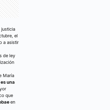
justicia
tubre, el
 a asistir
s de ley
ización
 María
 es una
yor
ico que
fobae
en