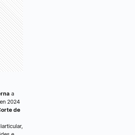
erna
a
 en 2024
orte de
iarticular,
ides e