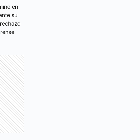
imine en
ente su
n rechazo
erense